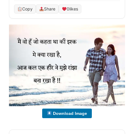
Copy
Share
0
likes
Download Image