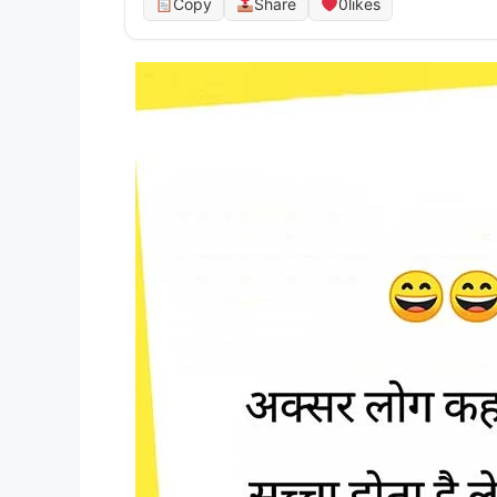
Copy
Share
0
likes