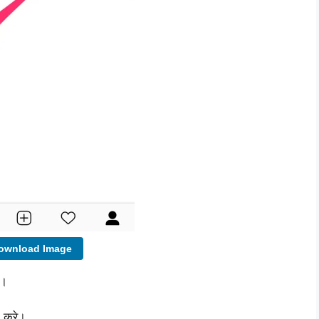
wnload Image
े।
 करे।