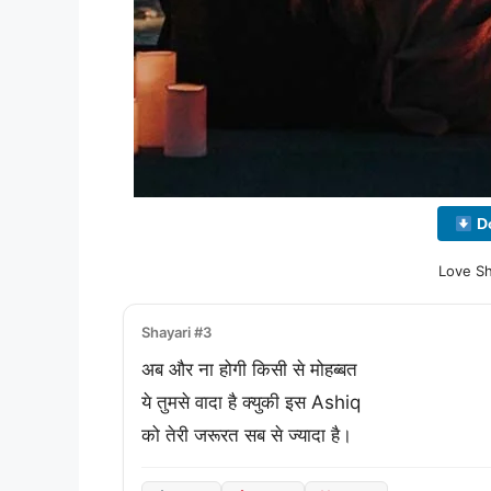
Do
Love Sh
Shayari #3
अब और ना होगी किसी से मोहब्बत

ये तुमसे वादा है क्युकी इस Ashiq 

को तेरी जरूरत सब से ज्यादा है।