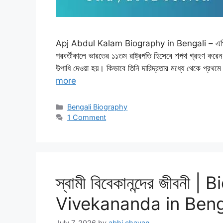
Apj Abdul Kalam Biography in Bengali – এপিজে আব্দু
পরবর্তীকালে ভারতের ১১তম রাষ্ট্রপতি হিসেবে শপথ গ্রহণ ক
উপাধি দেওয়া হয়। কিভাবে তিনি দারিদ্রতার মধ্যে থেকে প্রথম
more
Categories
Bengali Biography
1 Comment
স্বামী বিবেকানন্দের জীবন
Vivekananda in Beng
July 7, 2026
by
abhi chavan