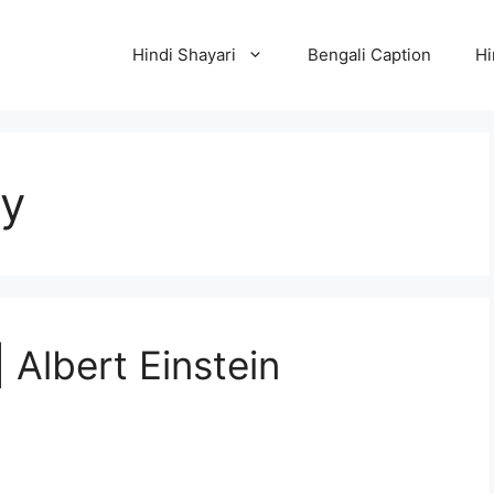
Hindi Shayari
Bengali Caption
Hi
hy
ী | Albert Einstein