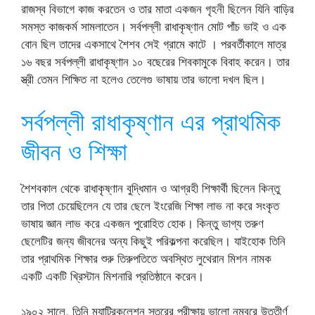
রাজস্ব বিভাগে কাজ করতেন ও তার মাতা একজন গৃহনী ছিলেন যিনি বাড়ির
সমস্ত কাজকর্ম সামলাতেন। সর্বপল্লী রাধাকৃষ্ণান মোট পাঁচ ভাই ও এক
বোন ছিল তাদের একসাথে শৈশব সেই গ্রামে কাটে । পরবর্তীকালে মাত্র
১৬ বছর সর্বপল্লী রাধাকৃষ্ণান ১০ বছেরের শিবকামুকে বিবাহ করেন। তার
স্ত্রী তেমন শিক্ষিত না হলেও তেলেগু ভাষায় তার ভালো দখল ছিল।
সর্বপল্লী রাধাকৃষ্ণান এর প্রাথমিক
জীবন ও শিক্ষা
শৈশবকাল থেকে রাধাকৃষ্ণান বুদ্ধিমান ও আগ্রহী শিক্ষার্থী ছিলেন কিন্তু
তার পিতা চেয়েছিলেন যে তার ছেলে ইংরেজি শিক্ষা লাভ না করে সংকৃত
ভাষায় জ্ঞান লাভ করে একজন পুরোহিত হোক। কিন্তু ভাগ্য তরুণ
ছেলেটির জন্য জীবনের অন্য কিছুই পরিকল্পনা করেছিল। যাইহোক তিনি
তার প্রাথমিক শিক্ষার শুরু তিরুপতিতে অবস্থিত লুথেরান মিশন নামক
একটি একটি খ্রিস্টান মিশনারি প্রতিষ্ঠানে করেন।
১৯০২ সালে, তিনি ম্যাট্রিকুলেশন স্তরের পরীক্ষায় ভালো নম্বরে উত্তীর্ণ