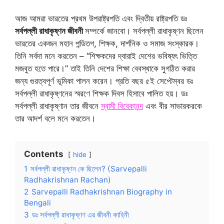
আজ আমরা ভারতের প্রথম উপরাষ্ট্রপতি এবং দ্বিতীয় রাষ্ট্রপতি ডঃ
সর্বপল্লী রাধাকৃষ্ণন জীবনী
সম্পর্কে জানবো। সর্বপল্লী রাধাকৃষ্ণন ছিলেন
ভারতের একজন মহান পন্ডিতগ, শিক্ষক, দার্শনিক ও সমাজ সংস্কারক।
তিনি সর্বদা মনে করতেন – “শিক্ষকদের দ্বারাই দেশের ভবিষ্যৎ ভিত্তি
মজবুত হতে পারে।” তাই তিনি দেশের শিক্ষা বেবস্থাকে সুগঠিত করার
জন্য গুরত্বপূর্ণ ভূমিকা পালন করেন। প্রতি বছর ৫ই সেপ্টেম্বর ডঃ
সর্বপল্লী রাধাকৃষ্ণনের স্মরণে শিক্ষক দিবস হিসাবে পালিত হয়। ডঃ
সর্বপল্লী রাধাকৃষ্ণান তার জীবনে
স্বামী বিবেকানন্দ
এবং বীর সাভারকরকে
তার আদর্শ বলে মনে করতেন।
Contents
hide
1
সর্বপল্লী রাধাকৃষ্ণন কে ছিলেন? (Sarvepalli
Radhakrishnan Rachan)
2
Sarvepalli Radhakrishnan Biography in
Bengali
3
ডঃ সর্বপল্লী রাধাকৃষ্ণণ এর জীবনী কাহিনী