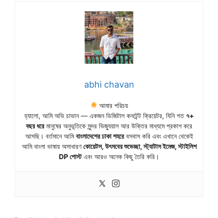
abhi chavan
আমার পরিচয়
হ্যালো, আমি অভি চাভান — একজন ডিজিটাল কনটেন্ট ক্রিয়েটর, যিনি গত
৭+
বছর ধরে
মানুষের অনুভূতিকে সুন্দর ভিজ্যুয়াল আর উক্তির মাধ্যমে প্রকাশ করে
আসছি। বর্তমানে আমি
বাংলাদেশের ঢাকা শহরে
বসবাস করি এবং এখানে থেকেই
আমি বাংলা ভাষায় অসাধারণ
কোয়েটস, উৎসবের শুভেচ্ছা, স্ট্যাটাস ইমেজ, স্টাইলিশ
DP পোস্ট
এবং আরও অনেক কিছু তৈরি করি।