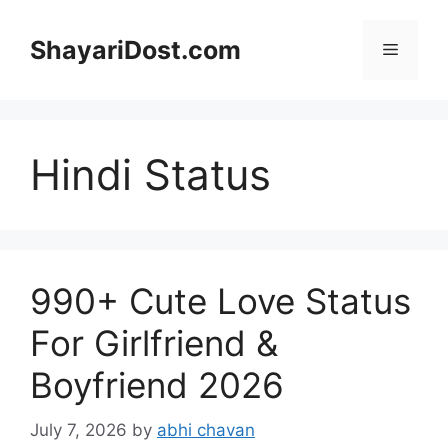
Skip
to
ShayariDost.com
Menu
content
Hindi Status
990+ Cute Love Status
For Girlfriend &
Boyfriend 2026
July 7, 2026
by
abhi chavan