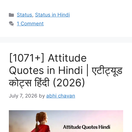
Categories
Status
,
Status in Hindi
1 Comment
[1071+] Attitude
Quotes in Hindi | एटीट्यूड
कोट्स हिंदी (2026)
July 7, 2026
by
abhi chavan