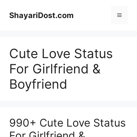
Skip
to
ShayariDost.com
Menu
content
Cute Love Status
For Girlfriend &
Boyfriend
990+ Cute Love Status
For Girlfriend &