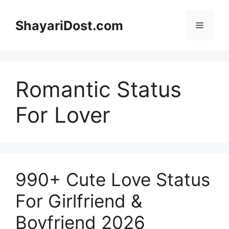
Skip
to
ShayariDost.com
Menu
content
Romantic Status
For Lover
990+ Cute Love Status
For Girlfriend &
Boyfriend 2026