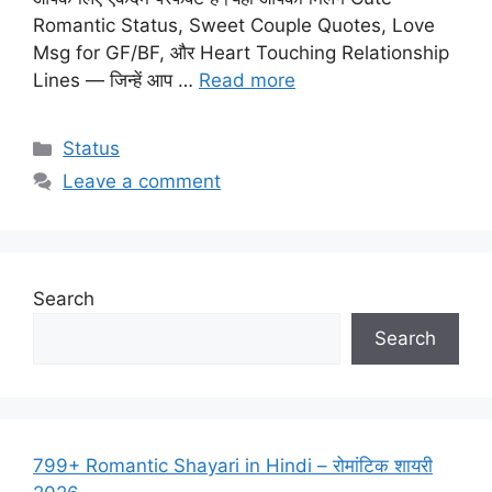
Romantic Status, Sweet Couple Quotes, Love
Msg for GF/BF, और Heart Touching Relationship
Lines — जिन्हें आप …
Read more
Categories
Status
Leave a comment
Search
Search
799+ Romantic Shayari in Hindi – रोमांटिक शायरी