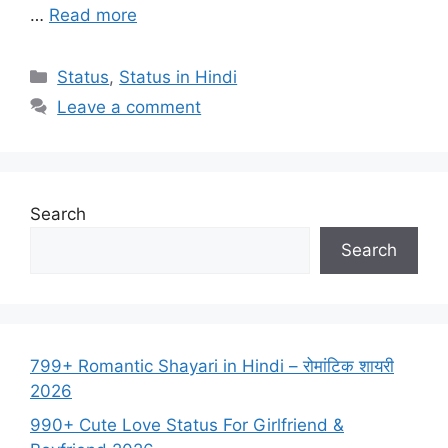
…
Read more
Categories
Status
,
Status in Hindi
Leave a comment
Search
Search
799+ Romantic Shayari in Hindi – रोमांटिक शायरी
2026
990+ Cute Love Status For Girlfriend &