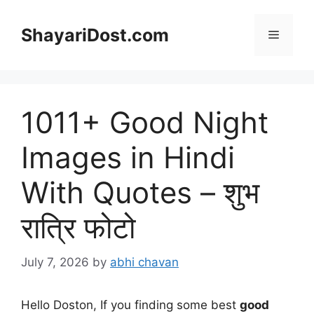
Skip
to
ShayariDost.com
Menu
content
1011+ Good Night
Images in Hindi
With Quotes – शुभ
रात्रि फोटो
July 7, 2026
by
abhi chavan
Hello Doston, If you finding some best
good